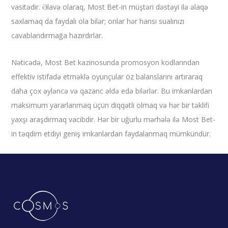
vasitədir. Əlavə olaraq, Most Bet-in müştəri dəstəyi ilə əlaqə
saxlamaq da faydalı ola bilər; onlar hər hansı sualınızı
cavablandırmağa hazırdırlar.
Nəticədə, Most Bet kazinosunda promosyon kodlarından
effektiv istifadə etməklə oyunçular öz balanslarını artıraraq
daha çox əyləncə və qazanc əldə edə bilərlər. Bu imkanlardan
maksimum yararlanmaq üçün diqqətli olmaq və hər bir təklifi
yaxşı araşdırmaq vacibdir. Hər bir uğurlu mərhələ ilə Most Bet-
in təqdim etdiyi geniş imkanlardan faydalanmaq mümkündür.