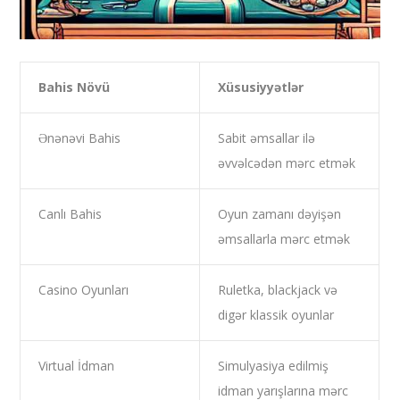
Bahis Növü
Xüsusiyyətlər
Ənənəvi Bahis
Sabit əmsallar ilə
əvvəlcədən mərc etmək
Canlı Bahis
Oyun zamanı dəyişən
əmsallarla mərc etmək
Casino Oyunları
Ruletka, blackjack və
digər klassik oyunlar
Virtual İdman
Simulyasiya edilmiş
idman yarışlarına mərc