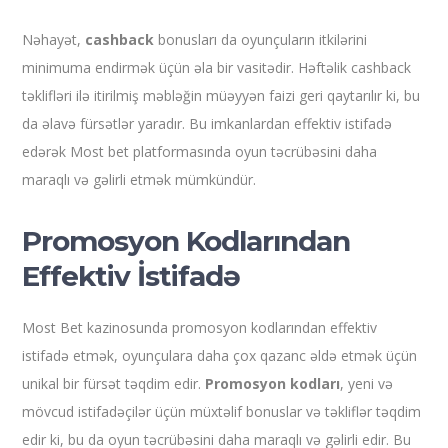
Nəhayət,
cashback
bonusları da oyunçuların itkilərini
minimuma endirmək üçün əla bir vasitədir. Həftəlik cashback
təklifləri ilə itirilmiş məbləğin müəyyən faizi geri qaytarılır ki, bu
da əlavə fürsətlər yaradır. Bu imkanlardan effektiv istifadə
edərək Most bet platformasında oyun təcrübəsini daha
maraqlı və gəlirli etmək mümkündür.
Promosyon Kodlarından
Effektiv İstifadə
Most Bet kazinosunda promosyon kodlarından effektiv
istifadə etmək, oyunçulara daha çox qazanc əldə etmək üçün
unikal bir fürsət təqdim edir.
Promosyon kodları
, yeni və
mövcud istifadəçilər üçün müxtəlif bonuslar və təkliflər təqdim
edir ki, bu da oyun təcrübəsini daha maraqlı və gəlirli edir. Bu