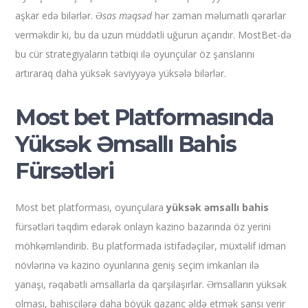
aşkar edə bilərlər.
Əsas məqsəd
hər zaman məlumatlı qərarlar
verməkdir ki, bu da uzun müddətli uğurun açarıdır. MostBet-də
bu cür strategiyaların tətbiqi ilə oyunçular öz şanslarını
artıraraq daha yüksək səviyyəyə yüksələ bilərlər.
Most bet Platformasında
Yüksək Əmsallı Bahis
Fürsətləri
Most bet platforması, oyunçulara
yüksək əmsallı bahis
fürsətləri təqdim edərək onlayn kazino bazarında öz yerini
möhkəmləndirib. Bu platformada istifadəçilər, müxtəlif idman
növlərinə və kazino oyunlarına geniş seçim imkanları ilə
yanaşı, rəqabətli əmsallarla da qarşılaşırlar. Əmsalların yüksək
olması, bahisçilərə daha böyük qazanc əldə etmək şansı verir