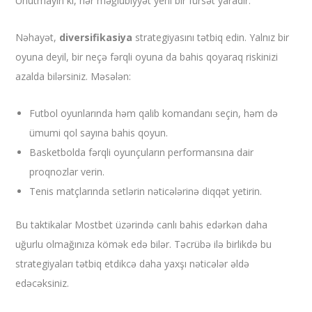
Unutmayın ki, hər məğlubiyyət yeni bir fürsət yaradır.
Nəhayət,
diversifikasiya
strategiyasını tətbiq edin. Yalnız bir
oyuna deyil, bir neçə fərqli oyuna da bahis qoyaraq riskinizi
azalda bilərsiniz. Məsələn:
Futbol oyunlarında həm qalib komandanı seçin, həm də
ümumi qol sayına bahis qoyun.
Basketbolda fərqli oyunçuların performansına dair
proqnozlar verin.
Tenis matçlarında setlərin nəticələrinə diqqət yetirin.
Bu taktikalar Mostbet üzərində canlı bahis edərkən daha
uğurlu olmağınıza kömək edə bilər. Təcrübə ilə birlikdə bu
strategiyaları tətbiq etdikcə daha yaxşı nəticələr əldə
edəcəksiniz.