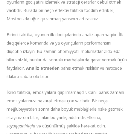
oyunların gedişatını izləmək və strateji qərarlar qəbul etmək
vacibdir. Burada bir neçə effektiv taktika təqdim edirik ki,
Mostbet-də uğur qazanmaq şansınızı artırasınız.
Birinci taktika, oyunun ilk dəqiqələrində analiz aparmaqdır. İlk
dəqiqələrdə komanda və ya oyunçuların performansını
diqqətlə izləyin. Bu zaman əhəmiyyətli məlumatlar əldə edə
bilərsiniz ki, bunlar da sonrakı mərhələlərdə qərar vermək üçün
faydalıdır.
Analiz etmədən
bahis etmək risklidir və nəticədə
itkilərə səbəb ola bilər.
İkinci taktika, emosiyalara qapılmamaqdır. Canlı bahis zamanı
emosiyalarınıza nəzarət etmək çox vacibdir. Bir neçə
məğlubiyyətdən sonra daha böyük məbləğlərlə riskə getmək
istəyiniz ola bilər, lakin bu yanlış addımdır. Əksinə,
soyuqqanlılıqla
və düşünülmüş şəkildə hərəkət edin.