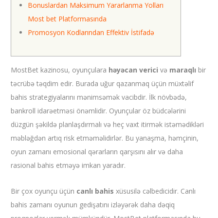
Bonuslardan Maksimum Yararlanma Yolları
Most bet Platformasında
Promosyon Kodlarından Effektiv İstifadə
MostBet kazinosu, oyunçulara
həyəcan verici
və
maraqlı
bir
təcrübə təqdim edir. Burada uğur qazanmaq üçün müxtəlif
bahis strategiyalarını mənimsəmək vacibdir. İlk növbədə,
bankroll idarəetməsi önəmlidir. Oyunçular öz büdcələrini
düzgün şəkildə planlaşdırmalı və heç vaxt itirmək istəmədikləri
məbləğdən artıq risk etməməlidirlər. Bu yanaşma, həmçinin,
oyun zamanı emosional qərarların qarşısını alır və daha
rasional bahis etməyə imkan yaradır.
Bir çox oyunçu üçün
canlı bahis
xüsusilə cəlbedicidir. Canlı
bahis zamanı oyunun gedişatını izləyərək daha dəqiq