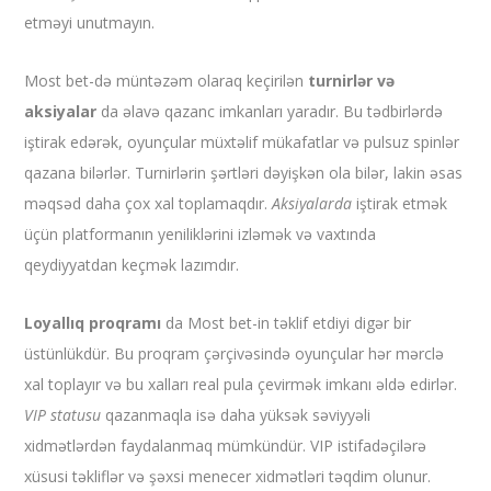
etməyi unutmayın.
Most bet-də müntəzəm olaraq keçirilən
turnirlər və
aksiyalar
da əlavə qazanc imkanları yaradır. Bu tədbirlərdə
iştirak edərək, oyunçular müxtəlif mükafatlar və pulsuz spinlər
qazana bilərlər. Turnirlərin şərtləri dəyişkən ola bilər, lakin əsas
məqsəd daha çox xal toplamaqdır.
Aksiyalarda
iştirak etmək
üçün platformanın yeniliklərini izləmək və vaxtında
qeydiyyatdan keçmək lazımdır.
Loyallıq proqramı
da Most bet-in təklif etdiyi digər bir
üstünlükdür. Bu proqram çərçivəsində oyunçular hər mərclə
xal toplayır və bu xalları real pula çevirmək imkanı əldə edirlər.
VIP statusu
qazanmaqla isə daha yüksək səviyyəli
xidmətlərdən faydalanmaq mümkündür. VIP istifadəçilərə
xüsusi təkliflər və şəxsi menecer xidmətləri təqdim olunur.