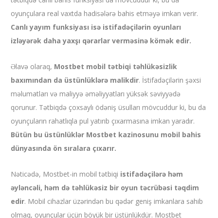
oyunçulara real vaxtda hadisələrə bahis etməyə imkan verir.
Canlı yayım funksiyası isə istifadəçilərin oyunları
izləyərək daha yaxşı qərarlar verməsinə kömək edir.
Əlavə olaraq,
Mostbet mobil tətbiqi təhlükəsizlik
baxımından da üstünlüklərə malikdir
. İstifadəçilərin şəxsi
məlumatları və maliyyə əməliyyatları yüksək səviyyədə
qorunur. Tətbiqdə çoxsaylı ödəniş üsulları mövcuddur ki, bu da
oyunçuların rahatlıqla pul yatırıb çıxarmasına imkan yaradır.
Bütün bu üstünlüklər Mostbet kazinosunu mobil bahis
dünyasında ön sıralara çıxarır.
Nəticədə, Mostbet-in mobil tətbiqi
istifadəçilərə həm
əyləncəli, həm də təhlükəsiz bir oyun təcrübəsi təqdim
edir
. Mobil cihazlar üzərindən bu qədər geniş imkanlara sahib
olmaq, oyunçular üçün böyük bir üstünlükdür. Mostbet