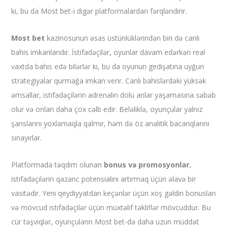
ki, bu da Most bet-i digər platformalardan fərqləndirir.
Most bet
kazinosunun əsas üstünlüklərindən biri də canlı
bahis imkanlarıdır. İstifadəçilər, oyunlar davam edərkən real
vaxtda bahis edə bilərlər ki, bu da oyunun gedişatına uyğun
strategiyalar qurmağa imkan verir. Canlı bahislərdəki yüksək
əmsallar, istifadəçilərin adrenalin dolu anlar yaşamasına səbəb
olur və onları daha çox cəlb edir. Beləliklə, oyunçular yalnız
şanslarını yoxlamaqla qalmır, həm də öz analitik bacarıqlarını
sınayırlar.
Platformada təqdim olunan
bonus və promosyonlar
,
istifadəçilərin qazanc potensialını artırmaq üçün əlavə bir
vasitədir. Yeni qeydiyyatdan keçənlər üçün xoş gəldin bonusları
və mövcud istifadəçilər üçün müxtəlif təkliflər mövcuddur. Bu
cür təşviqlər, oyunçuların Most bet-də daha uzun müddət