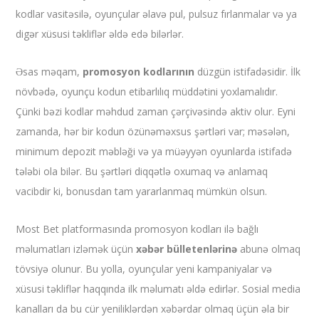
kodlar vasitəsilə, oyunçular əlavə pul, pulsuz fırlanmalar və ya
digər xüsusi təkliflər əldə edə bilərlər.
Əsas məqam,
promosyon kodlarının
düzgün istifadəsidir. İlk
növbədə, oyunçu kodun etibarlılıq müddətini yoxlamalıdır.
Çünki bəzi kodlar məhdud zaman çərçivəsində aktiv olur. Eyni
zamanda, hər bir kodun özünəməxsus şərtləri var; məsələn,
minimum depozit məbləği və ya müəyyən oyunlarda istifadə
tələbi ola bilər. Bu şərtləri diqqətlə oxumaq və anlamaq
vacibdir ki, bonusdan tam yararlanmaq mümkün olsun.
Most Bet platformasında promosyon kodları ilə bağlı
məlumatları izləmək üçün
xəbər bülletenlərinə
abunə olmaq
tövsiyə olunur. Bu yolla, oyunçular yeni kampaniyalar və
xüsusi təkliflər haqqında ilk məlumatı əldə edirlər. Sosial media
kanalları da bu cür yeniliklərdən xəbərdar olmaq üçün əla bir