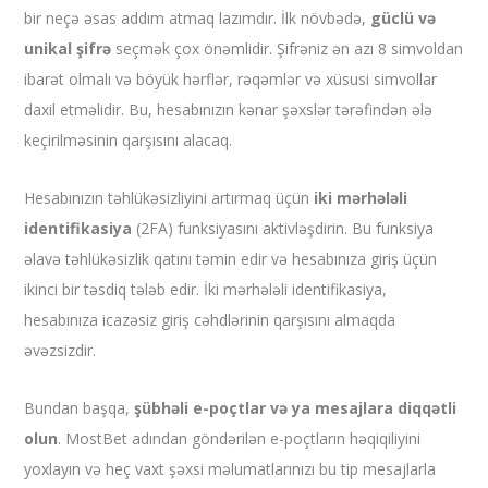
bir neçə əsas addım atmaq lazımdır. İlk növbədə,
güclü və
unikal şifrə
seçmək çox önəmlidir. Şifrəniz ən azı 8 simvoldan
ibarət olmalı və böyük hərflər, rəqəmlər və xüsusi simvollar
daxil etməlidir. Bu, hesabınızın kənar şəxslər tərəfindən ələ
keçirilməsinin qarşısını alacaq.
Hesabınızın təhlükəsizliyini artırmaq üçün
iki mərhələli
identifikasiya
(2FA) funksiyasını aktivləşdirin. Bu funksiya
əlavə təhlükəsizlik qatını təmin edir və hesabınıza giriş üçün
ikinci bir təsdiq tələb edir. İki mərhələli identifikasiya,
hesabınıza icazəsiz giriş cəhdlərinin qarşısını almaqda
əvəzsizdir.
Bundan başqa,
şübhəli e-poçtlar və ya mesajlara diqqətli
olun
. MostBet adından göndərilən e-poçtların həqiqiliyini
yoxlayın və heç vaxt şəxsi məlumatlarınızı bu tip mesajlarla