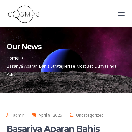
Our News
Home
Basariya Aparan Bahis Stratejileri ile MostBet Dunyasinda
Yuksel
admin
April 8, 2025
Uncategorized
Basariya Aparan Bahis